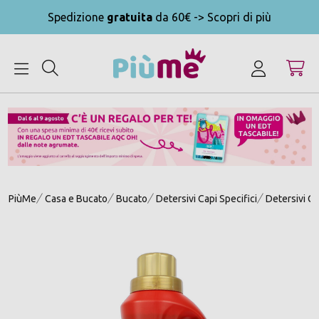
Spedizione
gratuita
da 60€ -> Scopri di più
MENU
PiùMe
Casa e Bucato
Bucato
Detersivi Capi Specifici
Detersivi Ca