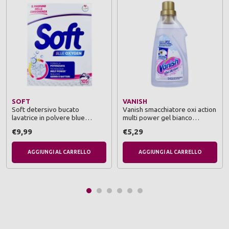
SOFT
VANISH
Soft detersivo bucato
Vanish smacchiatore oxi action
lavatrice in polvere blue
multi power gel bianco
oxygen fustone 105 lavaggi +
splendente 750 ml
€9,99
€5,29
concorso
AGGIUNGI AL CARRELLO
AGGIUNGI AL CARRELLO