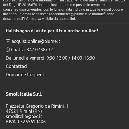
Ho preso visione delle informazioni sul trattamento dei dati ai sensi dell’art. 13
del Reg UE 2016/679. In qualsiasi momento è possibile revocare tale
consenso disiscrivendosi con le funzionalità indicate in tutte le e-mail oppure
inviando un email a: assistenzaecommerce@piume.it, le modalità sono
descritte nell’informativa visibile da
questo link
Hai bisogno di aiuto per il tuo ordine on-line?
acquistionline@piume.it
Chatta: 347 0738732
Da lunedì a venerdì: 9:30-13:00 / 14:00-16:30
Contattaci
Domande frequenti
Smoll Italia S.r.l.
Piazzetta Gregorio da Rimini, 1
47921 Rimini (RN)
smollitalia@pec.it
P.IVA: 03265610406