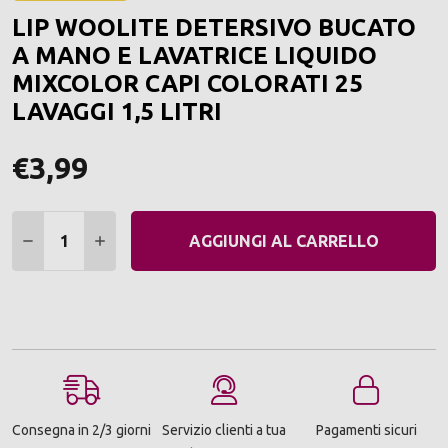
ALLA
LIP WOOLITE DETERSIVO BUCATO
LIST
DEI
A MANO E LAVATRICE LIQUIDO
DESI
MIXCOLOR CAPI COLORATI 25
LAVAGGI 1,5 LITRI
€3,99
Quantità:
DIMINUIRE QUANTITÀ:
AUMENTARE QUANTITÀ:
AGGIUNGI AL CARRELLO
Consegna in 2/3 giorni
Servizio clienti a tua
Pagamenti sicuri