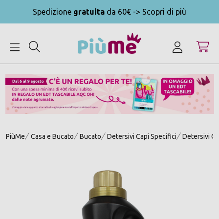
Spedizione
gratuita
da 60€ -> Scopri di più
MENU
PiùMe
Casa e Bucato
Bucato
Detersivi Capi Specifici
Detersivi Ca