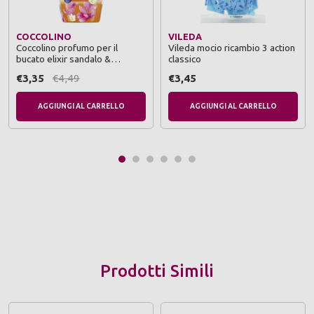
COCCOLINO
VILEDA
Coccolino profumo per il
Vileda mocio ricambio 3 action
bucato elixir sandalo &
classico
caprifoglio 342 ml
€3,35
€4,49
€3,45
AGGIUNGI AL CARRELLO
AGGIUNGI AL CARRELLO
Prodotti Simili