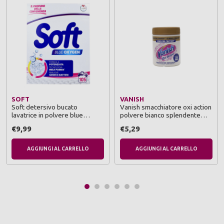
SOFT
VANISH
Soft detersivo bucato
Vanish smacchiatore oxi action
lavatrice in polvere blue
polvere bianco splendente
oxygen fustone 105 lavaggi +
500 grammi
€9,99
€5,29
concorso
AGGIUNGI AL CARRELLO
AGGIUNGI AL CARRELLO