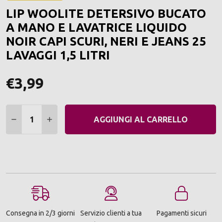
ALLA
LIP WOOLITE DETERSIVO BUCATO
LIST
DEI
A MANO E LAVATRICE LIQUIDO
DESI
NOIR CAPI SCURI, NERI E JEANS 25
LAVAGGI 1,5 LITRI
€3,99
Quantità:
DIMINUIRE QUANTITÀ:
AUMENTARE QUANTITÀ:
AGGIUNGI AL CARRELLO
Consegna in 2/3 giorni
Servizio clienti a tua
Pagamenti sicuri