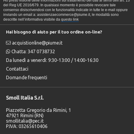
Ho preso visione delle informazioni sul trattamento dei dati ai sensi dell’art. 13
del Reg UE 2016/679. In qualsiasi momento è possibile revocare tale
consenso disiscrivendosi con le funzionalità indicate in tutte le e-mail oppure
inviando un email a: assistenzaecommerce@piume.it, le modalità sono
descritte nell’informativa visibile da
questo link
Hai bisogno di aiuto per il tuo ordine on-line?
acquistionline@piume.it
Chatta: 347 0738732
Da lunedì a venerdì: 9:30-13:00 / 14:00-16:30
Contattaci
Domande frequenti
Smoll Italia S.r.l.
Piazzetta Gregorio da Rimini, 1
47921 Rimini (RN)
smollitalia@pec.it
P.IVA: 03265610406