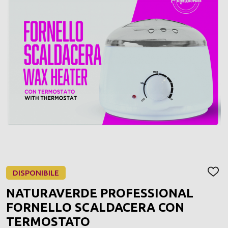
DISPONIBILE
AGGI
ALLA
NATURAVERDE PROFESSIONAL
LIST
DEI
FORNELLO SCALDACERA CON
DESI
TERMOSTATO