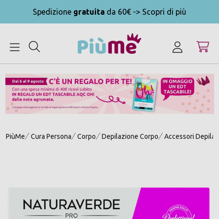
Spedizione
gratuita
da 60€ -> Scopri di più
MENU
PiùMe
Cura Persona
Corpo
Depilazione Corpo
Accessori Depila