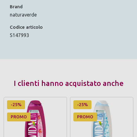
Brand
naturaverde
Codice articolo
S147993
I clienti hanno acquistato anche
-25%
-25%
PROMO
PROMO