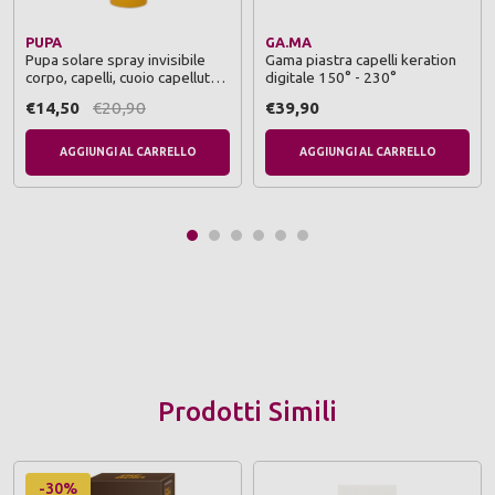
PUPA
GA.MA
Pupa solare spray invisibile
Gama piastra capelli keration
corpo, capelli, cuoio capelluto
digitale 150° - 230°
spf50 200 ml
€14,50
€20,90
€39,90
AGGIUNGI AL CARRELLO
AGGIUNGI AL CARRELLO
Prodotti Simili
-30%