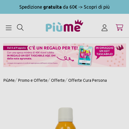
Spedizione
gratuita
da 60€ -> Scopri di più
MENU
PiùMe
Promo e Offerte
Offerte
Offerte Cura Persona