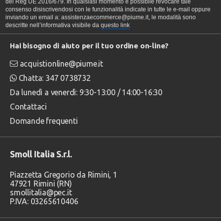
del Reg UE 2016/679. In qualsiasi momento è possibile revocare tale
consenso disiscrivendosi con le funzionalità indicate in tutte le e-mail oppure
inviando un email a: assistenzaecommerce@piume.it, le modalità sono
descritte nell’informativa visibile da
questo link
Hai bisogno di aiuto per il tuo ordine on-line?
acquistionline@piume.it
Chatta: 347 0738732
Da lunedì a venerdì: 9:30-13:00 / 14:00-16:30
Contattaci
Domande frequenti
Smoll Italia S.r.l.
Piazzetta Gregorio da Rimini, 1
47921 Rimini (RN)
smollitalia@pec.it
P.IVA: 03265610406