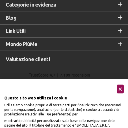
Categorie in evidenza
Blog
Link Utili
Mondo PiùMe
Valutazione clienti
Questo sito web utilizza i cookie
Utilizziamo cookie propri e di terze parti per finalità: tecniche (necessari
per la navigazione), analitiche (per le statistiche) e cookie traccianti / di
profilazione (relativi alle Tue preferenze) per
Seguici sui social
mostrarti pubblicità personalizzata sulla base della navigazione delle
pagine del sito. Il titolare del trattamento è “SMOLL ITALIA S.R.L.”,