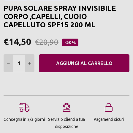
ALLA
PUPA SOLARE SPRAY INVISIBILE
LIST
DEI
CORPO ,CAPELLI, CUOIO
DESI
CAPELLUTO SPF15 200 ML
€14,50
€20,90
-30%
Quantità:
DIMINUIRE QUANTITÀ:
AUMENTARE QUANTITÀ:
AGGIUNGI AL CARRELLO
Consegna in 2/3 giorni
Servizio clienti a tua
Pagamenti sicuri
disposizione