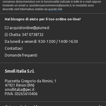
consenso disiscrivendosi con le funzionalità indicate in tutte le e-mail oppure
inviando un email a: assistenzaecommerce@piume.it, le modalità sono
descritte nell’informativa visibile da
questo link
Hai bisogno di aiuto per il tuo ordine on-line?
acquistionline@piume.it
Chatta: 347 0738732
Da lunedì a venerdì: 9:30-13:00 / 14:00-16:30
Contattaci
Domande frequenti
Smoll Italia S.r.l.
Piazzetta Gregorio da Rimini, 1
47921 Rimini (RN)
smollitalia@pec.it
P.IVA: 03265610406