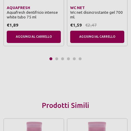
AQUAFRESH
WC NET
Aquafresh dentifricio intense
Wc net disincrostante gel 700
white tubo 75 ml
ml.
€1,89
€1,59
€2,47
AGGIUNGI AL CARRELLO
AGGIUNGI AL CARRELLO
Prodotti Simili