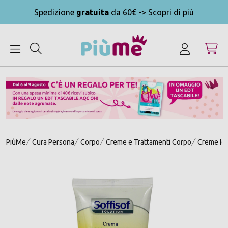
Spedizione
gratuita
da 60€ -> Scopri di più
MENU
PiùMe
Cura Persona
Corpo
Creme e Trattamenti Corpo
Creme Idr