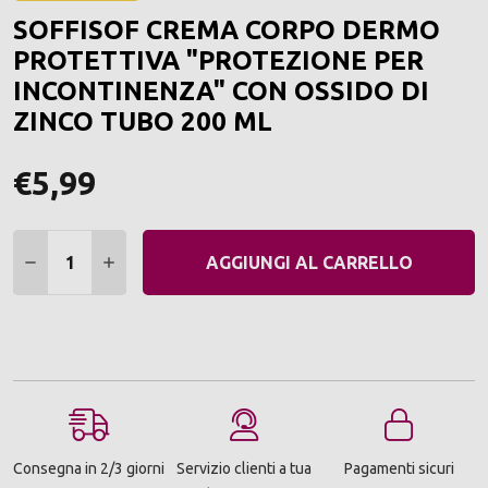
ALLA
SOFFISOF CREMA CORPO DERMO
LIST
DEI
PROTETTIVA "PROTEZIONE PER
DESI
INCONTINENZA" CON OSSIDO DI
ZINCO TUBO 200 ML
€5,99
Quantità:
DIMINUIRE QUANTITÀ:
AUMENTARE QUANTITÀ:
AGGIUNGI AL CARRELLO
Consegna in 2/3 giorni
Servizio clienti a tua
Pagamenti sicuri