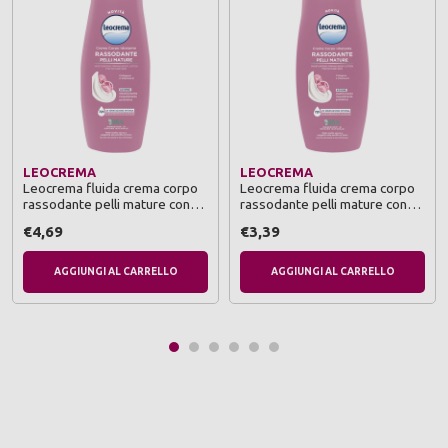
LEOCREMA
LEOCREMA
Leocrema fluida crema corpo
Leocrema fluida crema corpo
rassodante pelli mature con
rassodante pelli mature con
collagene e vitamia e per pelle
collagene e vitamina e per
€4,69
€3,39
molto secca e soggetta a
pelle molto secca e soggetta a
perdita di tono 400 ml
perdita di tono 250 ml
AGGIUNGI AL CARRELLO
AGGIUNGI AL CARRELLO