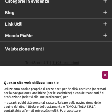
Categorie in evidenza
Blog
Link Utili
Mondo PiùMe
Valutazione clienti
Questo sito web utilizza i cookie
Utilizziamo cookie propri e di terze parti per finalità: tecniche (necessari
per la navigazione), analitiche (per le statistiche) e cookie traccianti / di
profilazione (relativi alle Tue preferenze) per
Seguici sui social
mostrarti pubblicità personalizzata sulla base della navigazione delle
pagine del sito. Il titolare del trattamento è “SMOLL ITALIA S.R.L.”,
contattabile all'email: privacy@smoll.it. Puoi accettare