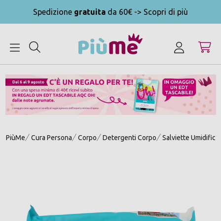
Spedizione
gratuita
da 60€ -> Scopri di più
MENU
PiùMe
Cura Persona
Corpo
Detergenti Corpo
Salviette Umidifica