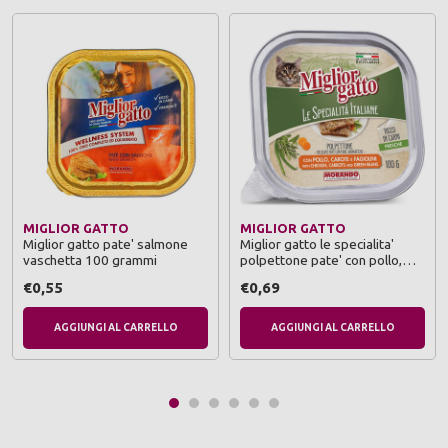
MIGLIOR GATTO
MIGLIOR GATTO
Miglior gatto pate' salmone
Miglior gatto le specialita'
vaschetta 100 grammi
polpettone pate' con pollo,
carote e fagiolini vaschette
€0,55
€0,69
100 grammi
AGGIUNGI AL CARRELLO
AGGIUNGI AL CARRELLO