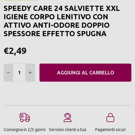
ALLA
SPEEDY CARE 24 SALVIETTE XXL
LIST
DEI
IGIENE CORPO LENITIVO CON
DESI
ATTIVO ANTI-ODORE DOPPIO
SPESSORE EFFETTO SPUGNA
€2,49
Quantità:
DIMINUIRE QUANTITÀ:
AUMENTARE QUANTITÀ:
AGGIUNGI AL CARRELLO
Consegna in 2/3 giorni
Servizio clienti a tua
Pagamenti sicuri