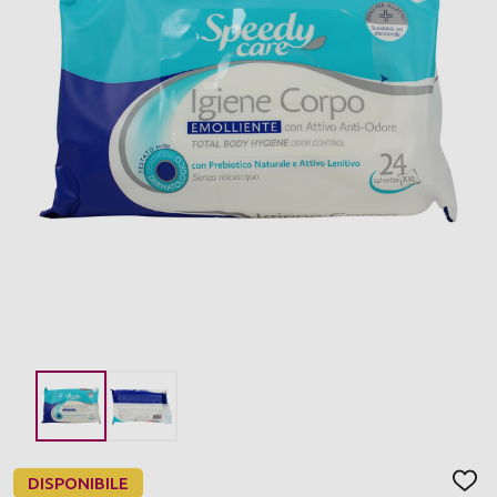
DISPONIBILE
AGGI