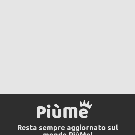
Resta sempre aggiornato sul
mondo PiùMe!