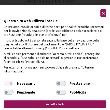
Questo sito web utilizza i cookie
Utilizziamo cookie propri e di terze parti per finalità: tecniche (necessari
per la navigazione), analitiche (per le statistiche) e cookie traccianti / di
profilazione (relativi alle Tue preferenze) per
Seguici sui social
mostrarti pubblicità personalizzata sulla base della navigazione delle
pagine del sito. Il titolare del trattamento è “SMOLL ITALIA S.R.L.”,
contattabile all'email: privacy@smoll.it. Puoi accettare
tutti i cookie premendo il pulsante “Accetta tutti i cookie”, proseguire
cliccando su “Usa solo i cookie necessari" o gestire le tue preferenze
facendo clic su “Personalizza.
BENVENUTO DA
Accettiamo
Per ulteriori informazioni sui cookies utilizzati premi su "Ulteriori
PI
Ù
ME
informazioni".
ISCRIVITI E OTTIENI
IL
10% DI SCONTO
Necessario
Prestazione
Funzionale
Pubblicità
Iscrivendomi dichiaro di aver preso visione dell'
Informativa sulla privacy
ai sensi
Privacy Policy
Cookie Policy
dell’art. 13 del Reg UE 2016/679 e presto il mio consenso a ricevere email
Accetta tutti
promozionali. In qualsiasi momento è possibile revocare il consenso