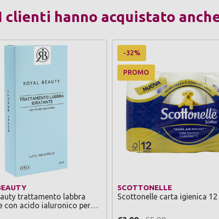
I clienti hanno acquistato anch
-32%
PROMO
BEAUTY
SCOTTONELLE
auty trattamento labbra
Scottonelle carta igienica 12 
e con acido ialuronico per
pi di pelle 22 ml