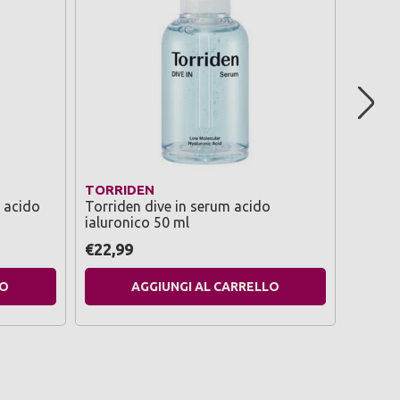
TORRIDEN
TORRI
r acido
Torriden dive in serum acido
Torride
ialuronico 50 ml
cermid
€22,99
€30,9
LO
AGGIUNGI AL CARRELLO