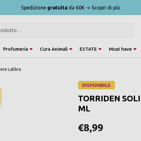
Spedizione
gratuita
da 60€ -> Scopri di più
Profumeria
Cura Animali
ESTATE
Must have
ere Labbra
DISPONIBILE
TORRIDEN SOLI
ML
€8,99