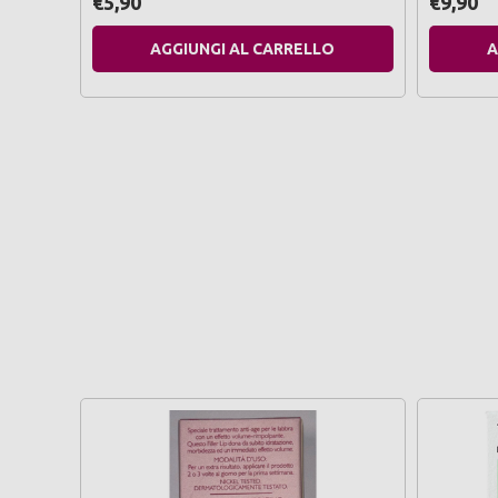
€5,90
€9,90
riempitivo 10 ml
AGGIUNGI AL CARRELLO
A