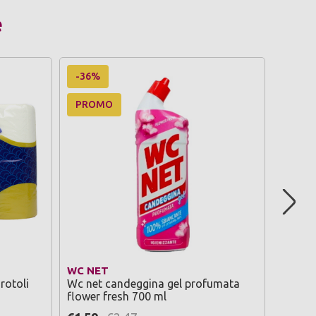
e
-36%
PROMO
WC NET
AQUAR
rotoli
Wc net candeggina gel profumata
Aqc pr
flower fresh 700 ml
tascabi