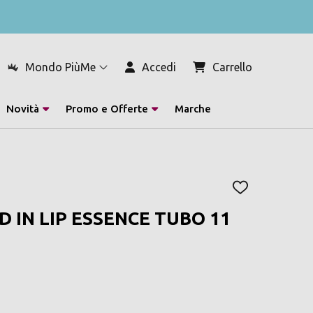
Mondo PiùMe
Accedi
Carrello
Novità
Promo e Offerte
Marche
AGGIUNGI
ALLA
D IN LIP ESSENCE TUBO 11
LISTA
DEI
DESIDERI