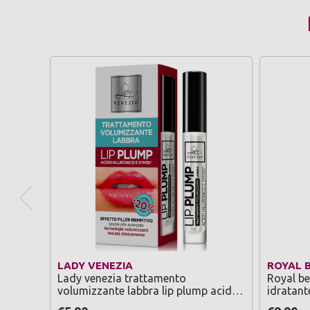
LADY VENEZIA
ROYAL 
Lady venezia trattamento
Royal be
volumizzante labbra lip plump acido
idratant
ialuronico e sym3d effetto filler
tutti i ti