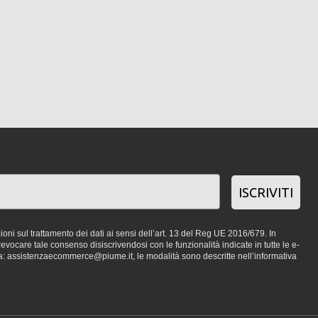
ISCRIVITI
oni sul trattamento dei dati ai sensi dell’art. 13 del Reg UE 2016/679. In
vocare tale consenso disiscrivendosi con le funzionalità indicate in tutte le e-
a: assistenzaecommerce@piume.it, le modalità sono descritte nell’informativa