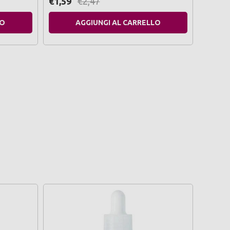
€1,59
€2,47
€3,49
LO
AGGIUNGI AL CARRELLO